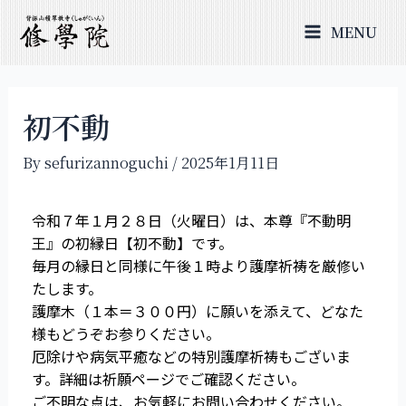
MENU
初不動
By
sefurizannoguchi
/
2025年1月11日
令和７年１月２８日（火曜日）は、本尊『不動明
王』の初縁日【初不動】です。
毎月の縁日と同様に午後１時より護摩祈祷を厳修い
たします。
護摩木（１本＝３００円）に願いを添えて、どなた
様もどうぞお参りください。
厄除けや病気平癒などの特別護摩祈祷もございま
す。詳細は祈願ページでご確認ください。
ご不明な点は、お気軽にお問い合わせください。